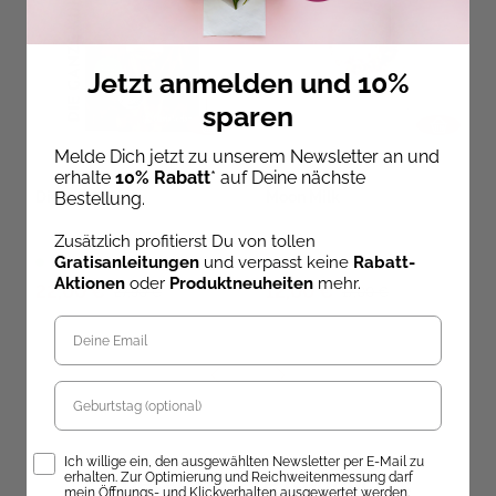
Jetzt anmelden und 10%
sparen
Melde Dich jetzt zu unserem Newsletter an und
erhalte
10% Rabatt
* auf Deine nächste
Die ganze Kuh
Moon Milk
Bestellung.
Zusätzlich profitierst Du von tollen
Gratisanleitungen
und verpasst keine
Rabatt-
Sofort lieferbar
Sofort Lieferbar
Aktionen
oder
Produktneuheiten
mehr.
22,00 €
12,00 €
27,90 €
17,00 €
Geburtstag
Opt-In
Ich willige ein, den ausgewählten Newsletter per E-Mail zu
Entdecke unsere Neuheiten!
erhalten. Zur Optimierung und Reichweitenmessung darf
mein Öffnungs- und Klickverhalten ausgewertet werden.