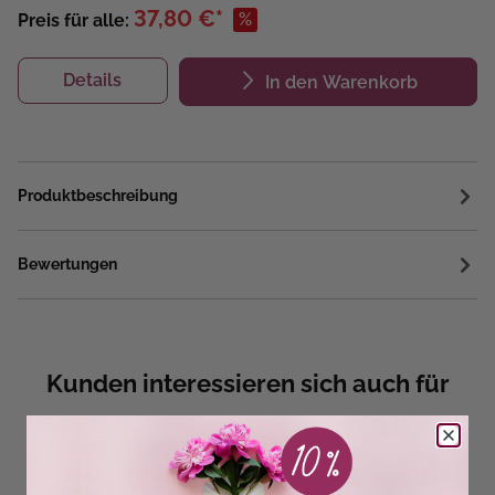
37,80 €*
%
Preis für alle:
Details
In den Warenkorb
Produktbeschreibung
Bewertungen
Kunden interessieren sich auch für
SALE
SALE