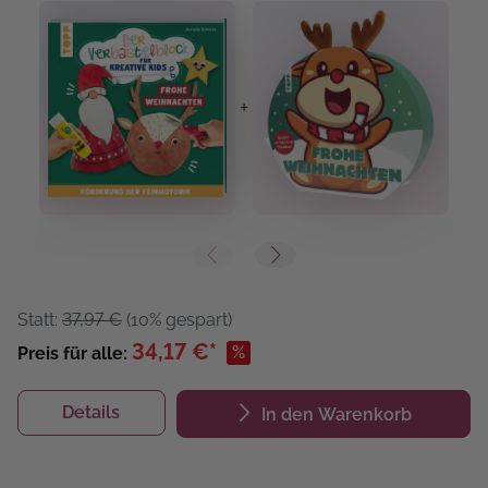
+
+
Statt:
37,97 €
(10% gespart)
34,17 €*
%
Preis für alle:
Details
In den Warenkorb