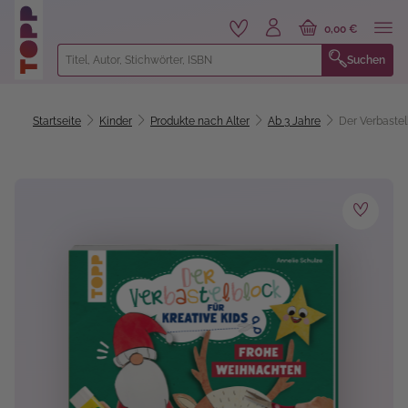
alt springen
0,00 €
Suchen
Startseite
Kinder
Produkte nach Alter
Ab 3 Jahre
Der Verbastel
Bildergalerie überspringen