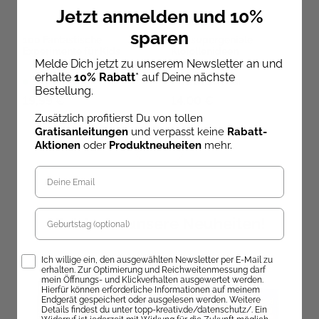
Jetzt anmelden und 10%
Pia Deges
sparen
100 Fantastische
100 supergeniale
Experimente für Kids
Klorollenideen
Melde Dich jetzt zu unserem Newsletter an und
erhalte
10% Rabatt
* auf Deine nächste
Sofort Lieferbar
Sofort Lieferbar
Bestellung.
19,99 €
14,00 €
Zusätzlich profitierst Du von tollen
Gratisanleitungen
und verpasst keine
Rabatt-
Aktionen
oder
Produktneuheiten
mehr.
Geburtstag
Entdecke unsere Neuheiten!
Opt-In
Ich willige ein, den ausgewählten Newsletter per E-Mail zu
erhalten. Zur Optimierung und Reichweitenmessung darf
mein Öffnungs- und Klickverhalten ausgewertet werden.
Hierfür können erforderliche Informationen auf meinem
Endgerät gespeichert oder ausgelesen werden. Weitere
Details findest du unter topp-kreativ.de/datenschutz/. Ein