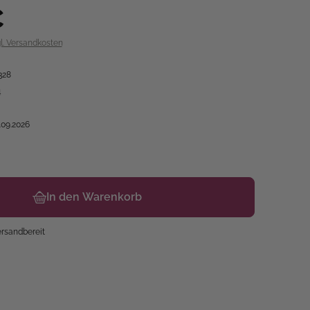
€
gl. Versandkosten
328
4
.09.2026
In den Warenkorb
ersandbereit