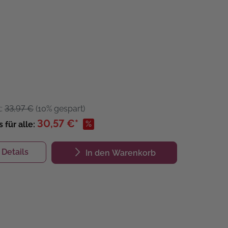
t:
33,97 €
(10% gespart)
30,57 €*
%
s für alle:
Details
In den Warenkorb