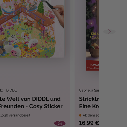
tz
,
DIDDL
Gabriella Sander
,
Kerstin Bal
te Welt von DIDDL und
Stricktraum und 
Freunden - Cosy Sticker
Eine Kreativ-Rom
Muster-Schal-Kni
10.26 versandbereit
Ab dem 10.09.26 versandber
Adventskalenderb
16,99 €