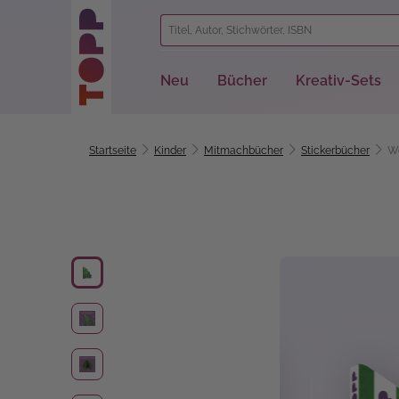
springen
Zur Hauptnavigation springen
Neu
Bücher
Kreativ-Sets
Startseite
Kinder
Mitmachbücher
Stickerbücher
We
Bildergalerie überspringen