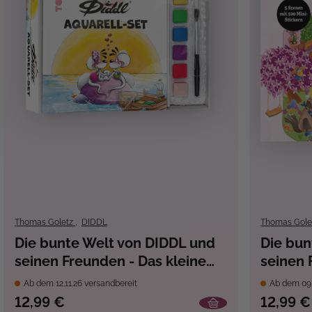
Thomas Goletz
,
DIDDL
Thomas Gole
Die bunte Welt von DIDDL und
Die bun
seinen Freunden - Das kleine
seinen 
Aquarell-Set
Ab dem 12.11.26 versandbereit
Ab dem 09.
12,99 €
12,99 €