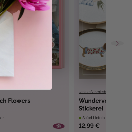
Janine Schmiedel
tch Flowers
Wundervolle Wate
Stickerei
bar
Sofort Lieferbar
12,99 €