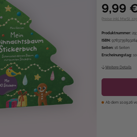
9,99 
Preise inkl. MwSt. zz
Produktnummer:
29
ISBN:
978373589328
Seiten:
16 Seiten
Erscheinungstag:
10
Weitere Details
Ab dem 10.09.26 v