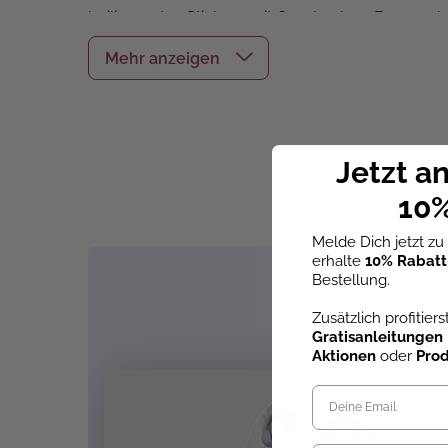
beiliegenden Stickern mit Geschenken, Baumanhän
Das erwartet dich:
Stickerbuch in Form eines Tannenbaums
Dank Klettverschluss lässt sich das Buch
Jetzt a
Sticker mit Geschenken, Baumanhängern 
10%
Kreativer Weihnachts-Stickerspaß
Ideal als Geschenk oder Adventsüberras
Melde Dich jetzt z
Altersempfehlung: ab 4 Jahren
erhalte
10% Rabatt
Bestellung.
Zusätzlich profitier
Gratisanleitungen
Aktionen
oder
Pro
Anlass:
Advent & Weihnachten
, Ni
Einbandart:
Hardcover
, Hardcover 4/0