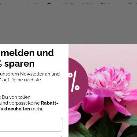
gern oder lustigen Tieren. Weihnachtlicher Stickerspaß für 
 verbinden und als Baum aufstellen
nmelden und
Ähnliche Artikel
und Tieren
 sparen
chung
u unserem Newsletter an und
* auf Deine nächste
SALE
st Du von tollen
und verpasst keine
Rabatt-
duktneuheiten
mehr.
kolaus