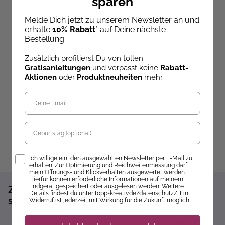
sparen
Beate Winkler
Melde Dich jetzt zu unserem Newsletter an und
Doerthe Eisterlehner
Das große Zentangle-
M
erhalte
10% Rabatt
* auf Deine nächste
Buch 2
u
Lovely Lanyards häkeln
Bestellung.
A
B
Ab dem 09.10.26
Zusätzlich profitierst Du von tollen
Sofort Lieferbar
versandbereit
ve
Gratisanleitungen
und verpasst keine
Rabatt-
16,99 €
19,99 €
5
Aktionen
oder
Produktneuheiten
mehr.
Geburtstag
Opt-In
Ich willige ein, den ausgewählten Newsletter per E-Mail zu
erhalten. Zur Optimierung und Reichweitenmessung darf
mein Öffnungs- und Klickverhalten ausgewertet werden.
Hierfür können erforderliche Informationen auf meinem
Endgerät gespeichert oder ausgelesen werden. Weitere
Zum Newsletter anmelden und 10%
Details findest du unter topp-kreativ.de/datenschutz/. Ein
sparen!*
Widerruf ist jederzeit mit Wirkung für die Zukunft möglich.
Sofort 10% Rabatt auf die nächste Bestellung