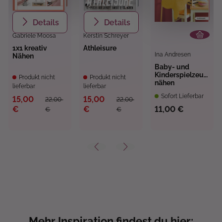
Details
Details
Gabriele Moosa
Kerstin Schreyer
1x1 kreativ
Athleisure
Ina Andresen
Nähen
Baby- und
Kinderspielzeug
Produkt nicht
Produkt nicht
nähen
lieferbar
lieferbar
Sofort Lieferbar
15,00
15,00
22,00
22,00
€
€
11,00 €
€
€
Mehr Inspiration findest du hier: