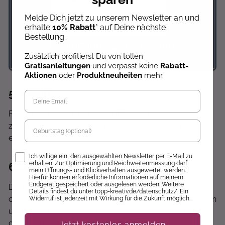
Melde Dich jetzt zu unserem Newsletter an und
erhalte
10% Rabatt
* auf Deine nächste
Bestellung.
Zusätzlich profitierst Du von tollen
Gratisanleitungen
und verpasst keine
Rabatt-
Aktionen
oder
Produktneuheiten
mehr.
5
.Schritt
Für den Schal einmal ganz kräftig an den Jerseystreifen
Geburtstag
ziehen, bis sie sich einrollen. Die drei Jerseybänder zu
einem Schal flechten.
Opt-In
Ich willige ein, den ausgewählten Newsletter per E-Mail zu
erhalten. Zur Optimierung und Reichweitenmessung darf
6
.Schritt
mein Öffnungs- und Klickverhalten ausgewertet werden.
Hierfür können erforderliche Informationen auf meinem
Endgerät gespeichert oder ausgelesen werden. Weitere
Die Rückseite des Körpers mit der rechten Seite nach
Details findest du unter topp-kreativ.de/datenschutz/. Ein
oben hinlegen, die Arme und Ohren darauf festklemmen
Widerruf ist jederzeit mit Wirkung für die Zukunft möglich.
und die Vorderseite mit der rechten Seite nach unten
darauflegen. Nun Vorder- und Rückseite
Jetzt kostenlos anmelden