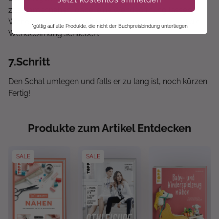
zusammennähen, dabei eine Wendeöffnung lassen.
Wenden, den Teddy mit Füllwatte ausstopfen und die
*gültig auf alle Produkte, die nicht der Buchpreisbindung unterliegen
Wendeöffnung schließen.
7
.Schritt
Den Schal umlegen und falls er zu lang ist, noch kürzen.
Fertig!
Produkte zum Artikel Entdecken
SALE
SALE