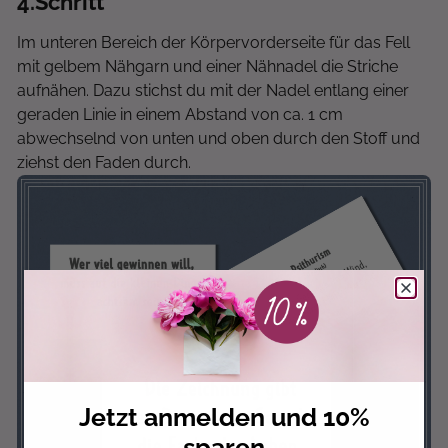
4
.Schritt
Im unteren Bereich der Körpervorderseite für das Fell
mit gelbem Nähgarn und einer Nähnadel die Striche
aufnähen. Dazu stichst du mit der Nadel entlang einer
geraden Linie in einem Abstand von ca. 1 cm
abwechselnd von unten und oben durch den Stoff und
ziehst den Faden durch.
Jetzt anmelden und 10%
sparen